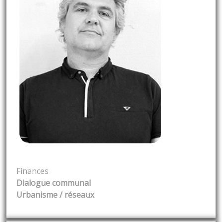
Finances
Dialogue communal
Urbanisme / réseaux