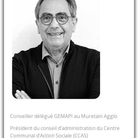
Conseiller délégué GEMAPI au Muretain Agglo
Président du conseil d’administration du Centre
Communal d’Action Sociale (CCAS)