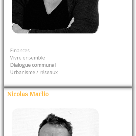
Finances
Vivre ensemble
Dialogue communal
Urbanisme / réseaux
Nicolas Marlio