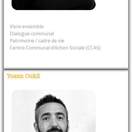
Vivre ensemble
Dialogue communal
Patrimoine / cadre de vie
Centre Communal d’Action Sociale (CCAS)
Yoann Oukil