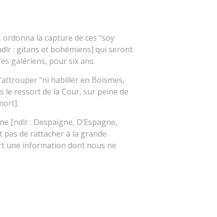
 ordonna la capture de ces “soy
dlr : gitans et bohémiens] qui seront
res galériens, pour six ans.
s’attrouper “ni habiller en Boismes,
 le ressort de la Cour, sur peine de
mort].
gne [ndlr : Despaigne, D’Espagne,
t pas de rattacher à la grande
ert une information dont nous ne