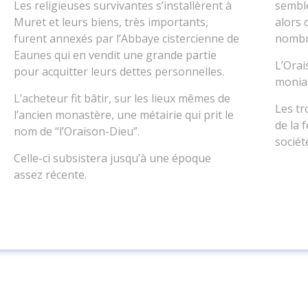
Les religieuses survivantes s’installèrent à
semble
Muret et leurs biens, très importants,
alors 
furent annexés par l’Abbaye cistercienne de
nombr
Eaunes qui en vendit une grande partie
L’Ora
pour acquitter leurs dettes personnelles.
monial
L’acheteur fit bâtir, sur les lieux mêmes de
Les tr
l’ancien monastère, une métairie qui prit le
de la 
nom de “l’Oraison-Dieu”.
sociét
Celle-ci subsistera jusqu’à une époque
assez récente.