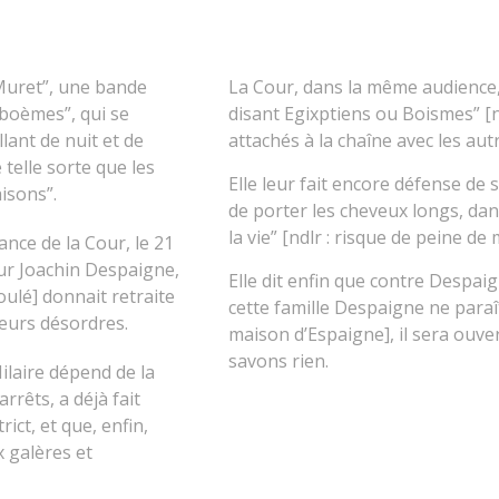
s Muret”, une bande
La Cour, dans la même audience,
boèmes”, qui se
disant Egixptiens ou Boismes” [n
llant de nuit et de
attachés à la chaîne avec les aut
 telle sorte que les
Elle leur fait encore défense de 
isons”.
de porter les cheveux longs, dans
la vie” [ndlr : risque de peine de 
ance de la Cour, le 21
eur Joachin Despaigne,
Elle dit enfin que contre Despai
oulé] donnait retraite
cette famille Despaigne ne paraî
leurs désordres.
maison d’Espaigne], il sera ouv
savons rien.
Hilaire dépend de la
rrêts, a déjà fait
ict, et que, enfin,
 galères et