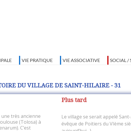
IPALE
VIE PRATIQUE
VIE ASSOCIATIVE
SOCIAL /
TOIRE DU VILLAGE DE SAINT-HILAIRE - 31
Plus tard
t une très ancienne
Le village se serait appelé Sant-
Toulouse (Tolosa) à
évêque de Poitiers du VIème siè
narum). C’est
aujourd’hui…).