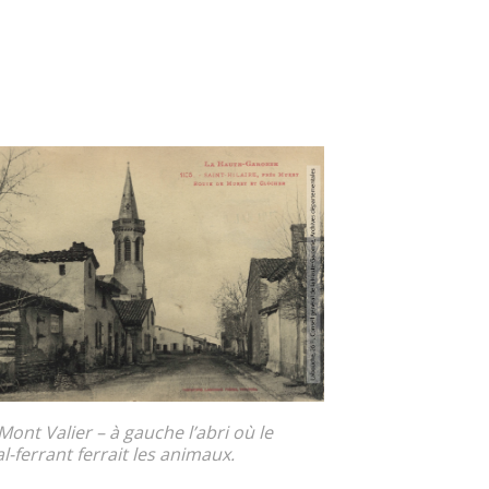
ont Valier – à gauche l’abri où le
-ferrant ferrait les animaux.