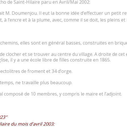
cho de Saint-Hilaire paru en Avril/Mai 2002:
it M. Doumenjou. Il eut la bonne idée d’effectuer un petit re
 l’encre et à la plume, avec, comme il se doit, les pleins et l
hemins, elles sont en général basses, construites en briques 
de clocher et se trouver au centre du village. A droite de cet é
se, il y a une école libre de filles construite en 1865.
ctolitres de froment et 34 d’orge.
temps, ne travaille plus beaucoup.
l composé de 10 membres, y compris le maire et l’adjoint.
923″
laire du mois d’avril 2003: