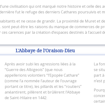
ne civilisation qui ont marqué notre histoire et celle des 
 dernière fut le refuge des derniers Cathares poursuivis et ma
abitants et ne cesse de grandir. La proximité de Muret et d
 … sont peut-être les raisons du manque de commerces de p
 ces carences par la création d’espaces destinés à l’accueil
L'Abbaye de l'Oraison-Dieu
Après avoir subi les agressions liées à la
La fon
“Guerre des Albigeois” (que nous
se sit
appellerions volontiers “l’Epopée Cathare”
part à
(comme l’a nommée l’auteur de l’ouvrage
n’est 
portant ce titre), les pillards et les “routiers”
Pourqu
anéantirent, pillèrent et brûlèrent l’Abbaye
concer
de Saint-Hilaire en 1442.
certai