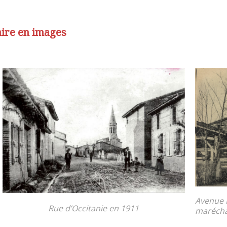
aire en images
Avenue M
Rue d’Occitanie en 1911
maréchal