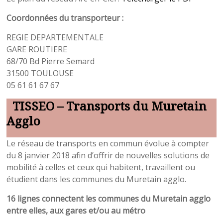
de
la
Coordonnées du transporteur :
Marie
REGIE DEPARTEMENTALE
Saint-
GARE ROUTIERE
Hilaire
68/70 Bd Pierre Semard
31
31500 TOULOUSE
05 61 61 67 67
TISSEO – Transports du Muretain
Agglo
Le réseau de transports en commun évolue à compter
du 8 janvier 2018 afin d’offrir de nouvelles solutions de
mobilité à celles et ceux qui habitent, travaillent ou
étudient dans les communes du Muretain agglo.
16 lignes
connectent les communes du Muretain agglo
entre elles,
aux gares et/ou au métro