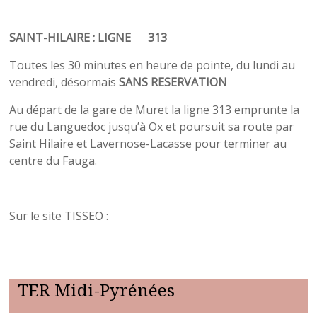
Guide transports en commun du Muretain agglo
SAINT-HILAIRE : LIGNE
313
Toutes les 30 minutes en heure de pointe, du lundi au
vendredi, désormais
SANS RESERVATION
Au départ de la gare de Muret la ligne 313 emprunte la
rue du Languedoc jusqu’à Ox et poursuit sa route par
Saint Hilaire et Lavernose-Lacasse pour terminer au
centre du Fauga.
Tisseo horaires ligne_313
Sur le site TISSEO :
https://www.tisseo.fr/info-
tisséo/tamtam-devient-tisseo
TER Midi-Pyrénées