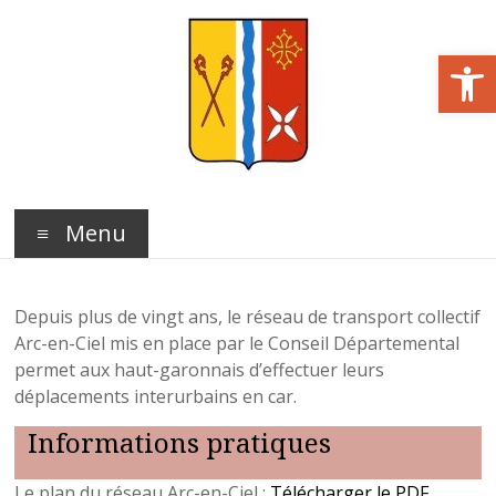
Aller
au
Ouvrir la barre d’outils
contenu
Commune
de
Menu
Saint
Hilaire
Depuis plus de vingt ans, le réseau de transport collectif
Arc-en-Ciel mis en place par le Conseil Départemental
Haute
permet aux haut-garonnais d’effectuer leurs
déplacements interurbains en car.
Garonne
Informations pratiques
Site
officiel
Le plan du réseau Arc-en-Ciel :
Télécharger le PDF